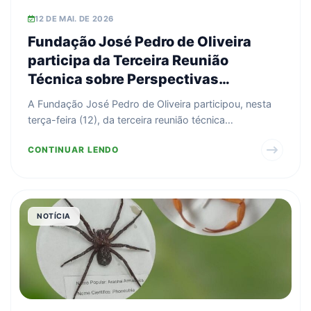
12 DE MAI. DE 2026
Fundação José Pedro de Oliveira
participa da Terceira Reunião
Técnica sobre Perspectivas
Climáticas para 2026 e o Risco de
A Fundação José Pedro de Oliveira participou, nesta
Incêndios Florestais-COMIF
terça-feira (12), da terceira reunião técnica
promovida...
CONTINUAR LENDO
NOTÍCIA