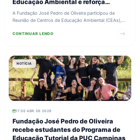
Educação Ambiental e reforça
compromisso com a
A Fundação José Pedro de Oliveira participou da
sustentabilidade
Reunião de Centros de Educação Ambiental (CEAs),
um importa...
CONTINUAR LENDO
NOTÍCIA
17 DE ABR. DE 2026
Fundação José Pedro de Oliveira
recebe estudantes do Programa de
Educação Tutorial da PUC Campinas