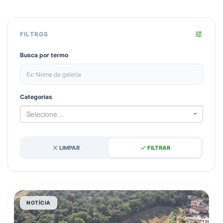
tune
FILTROS
Busca por termo
Categorias
Selecione...
close
done
LIMPAR
FILTRAR
NOTÍCIA