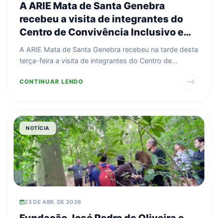
A ARIE Mata de Santa Genebra
recebeu a visita de integrantes do
Centro de Convivência Inclusivo e
intergeracional do Projeto Gente
A ARIE Mata de Santa Genebra recebeu na tarde desta
Nova – PROGEN -Unidade Satélite
terça-feira a visita de integrantes do Centro de
Iris.
Conviv...
CONTINUAR LENDO
NOTÍCIA
23 DE ABR. DE 2026
Fundação José Pedro de Oliveira e