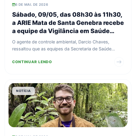
6 DE MAI. DE 2026
Sábado, 09/05, das 08h30 às 11h30,
a ARIE Mata de Santa Genebra recebe
a equipe da Vigilância em Saúde
Norte com a ação educativa “Animais
O agente de controle ambiental, Darcio Chaves,
Peçonhentos: Prevenção de
ressaltou que as equipes da Secretaria de Saúde
Acidentes, Cuidados e Fluxos de
trabalham pa...
CONTINUAR LENDO
Atendimento”.
NOTÍCIA