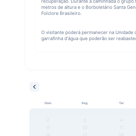
recuperação. Durante a caminhada o grupo 
metros de altura e o Borboletário Santa Ge
Folclore Brasileiro.
O visitante poderá permanecer na Unidade 
garrafinha d'água que poderão ser reabast
Dom
Seg
Ter
2
3
4
9
10
11
16
17
18