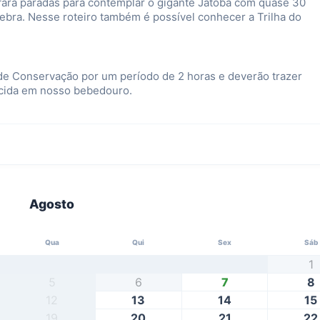
fará paradas para contemplar o gigante Jatobá com quase 30
nebra. Nesse roteiro também é possível conhecer a Trilha do
de Conservação por um período de 2 horas e deverão trazer
ecida em nosso bebedouro.
Agosto
Qua
Qui
Sex
Sáb
1
5
6
7
8
12
13
14
15
19
20
21
22