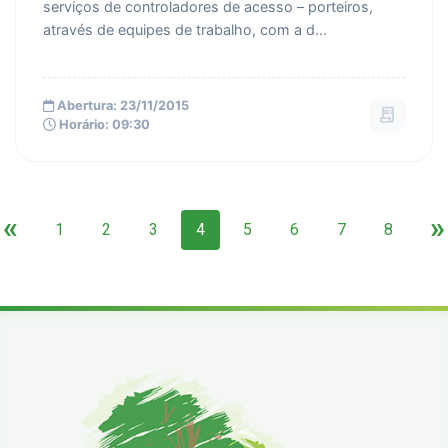
serviços de controladores de acesso – porteiros,
através de equipes de trabalho, com a d...
Abertura: 23/11/2015
receipt_long
Horário: 09:30
«
»
1
2
3
4
5
6
7
8