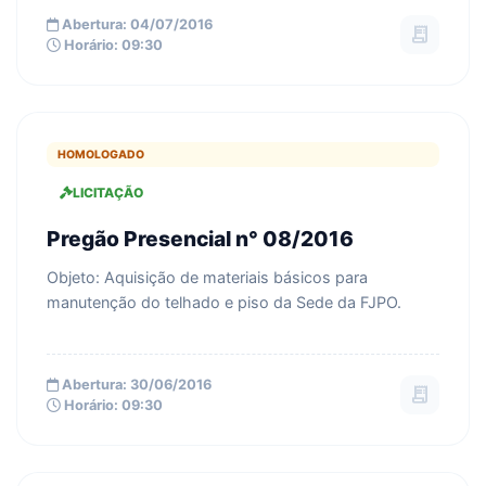
Abertura: 04/07/2016
receipt_long
Horário: 09:30
HOMOLOGADO
LICITAÇÃO
Pregão Presencial n° 08/2016
Objeto: Aquisição de materiais básicos para
manutenção do telhado e piso da Sede da FJPO.
Abertura: 30/06/2016
receipt_long
Horário: 09:30