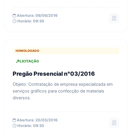
Abertura: 06/06/2016
receipt_long
Horário: 09:30
HOMOLOGADO
LICITAÇÃO
Pregão Presencial n°03/2016
Objeto: Contratação de empresa especializada em
serviços gráficos para confecção de materiais
diversos.
Abertura: 20/05/2016
receipt_long
Horário: 09:30