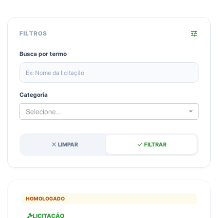
tune
FILTROS
Busca por termo
Categoria
Selecione...
close
done
LIMPAR
FILTRAR
HOMOLOGADO
LICITAÇÃO