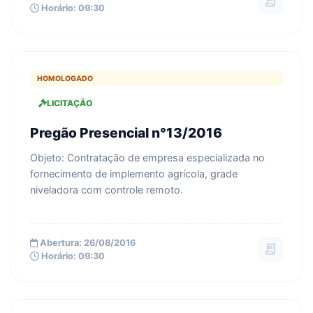
receipt_long
Horário: 09:30
HOMOLOGADO
LICITAÇÃO
Pregão Presencial n°13/2016
Objeto: Contratação de empresa especializada no
fornecimento de implemento agrícola, grade
niveladora com controle remoto.
Abertura: 26/08/2016
receipt_long
Horário: 09:30