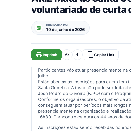
voluntariado de curta
PUBLICADO EM
newspaper
10 de junho de 2026
print
content_copy
Imprimir
Copiar Link
Participantes vão atuar presencialmente na o
julho
Estão abertas as inscrições para quem tem i
Santa Genebra. A inscrição pode ser feita at
José Pedro de Oliveira (FJPO) com o Progra
Conforme os organizadores, o objetivo da at
conseguem atuar por períodos mais longos n
presencialmente na organização e realização
16h30. O encontro celebra os 44 anos da d
As inscrições estão sendo recebidas no en