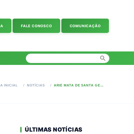
IA
FALE CONOSCO
COMUNICAÇÃO
search
A INICIAL
NOTÍCIAS
ARIE MATA DE SANTA GENEBRA ABRE INSCRIÇÕES PARA VOLUNTARIADO DE CURTA DURAÇÃO
ÚLTIMAS NOTÍCIAS