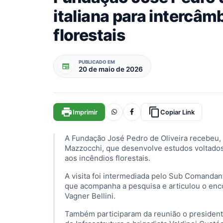
italiana para intercâm
florestais
PUBLICADO EM
newspaper
20 de maio de 2026
print
content_copy
Imprimir
Copiar Link
A Fundação José Pedro de Oliveira recebeu, n
Mazzocchi, que desenvolve estudos voltados
aos incêndios florestais.
A visita foi intermediada pelo Sub Comanda
que acompanha a pesquisa e articulou o enco
Vagner Bellini.
Também participaram da reunião o presiden